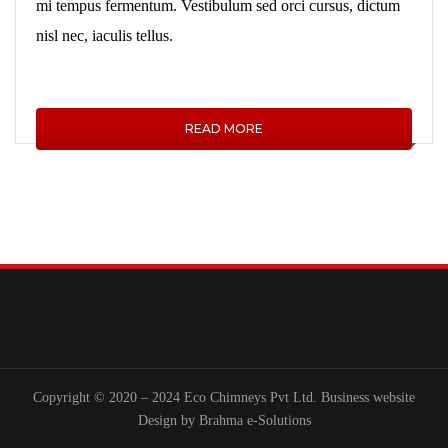
mi tempus fermentum. Vestibulum sed orci cursus, dictum
nisl nec, iaculis tellus.
READ MORE
Copyright © 2020 – 2024 Eco Chimneys Pvt Ltd. Business website
Design by
Brahma e-Solutions